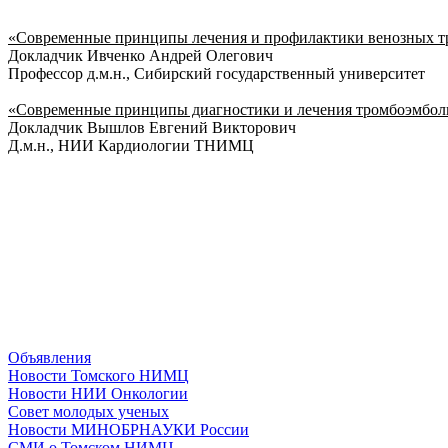
«Современные принципы лечения и профилактики венозных т
Докладчик Ивченко Андрей Олегович
Профессор д.м.н., Сибирский государственный университет
«Современные принципы диагностики и лечения тромбоэмбол
Докладчик Вышлов Евгений Викторович
Д.м.н., НИИ Кардиологии ТНИМЦ
Объявления
Новости Томского НИМЦ
Новости НИИ Онкологии
Совет молодых ученых
Новости МИНОБРНАУКИ России
СМИ о Томском НИМЦ