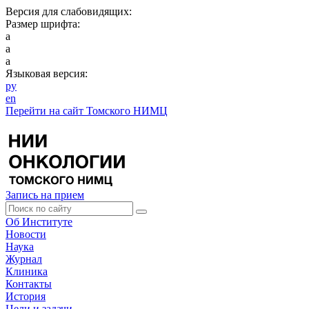
Версия для слабовидящих:
Размер шрифта:
a
a
a
Языковая версия:
ру
en
Перейти на сайт Томского НИМЦ
Запись на прием
Об Институте
Новости
Наука
Журнал
Клиника
Контакты
История
Цели и задачи