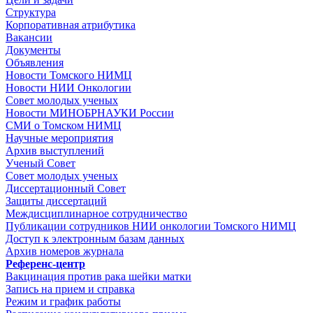
Структура
Корпоративная атрибутика
Вакансии
Документы
Объявления
Новости Томского НИМЦ
Новости НИИ Онкологии
Совет молодых ученых
Новости МИНОБРНАУКИ России
СМИ о Томском НИМЦ
Научные мероприятия
Архив выступлений
Ученый Совет
Совет молодых ученых
Диссертационный Совет
Защиты диссертаций
Междисциплинарное сотрудничество
Публикации сотрудников НИИ онкологии Томского НИМЦ
Доступ к электронным базам данных
Архив номеров журнала
Референс-центр
Вакцинация против рака шейки матки
Запись на прием и справка
Режим и график работы