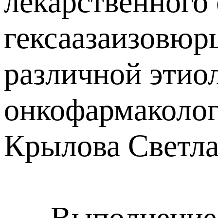
лекарственного
гексаазаизовюр
различной этиол
онкофармаколог
Крылова Светла
Выполнение на