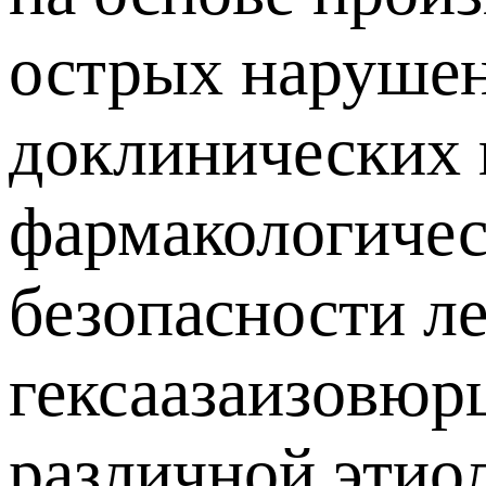
острых нарушен
доклинических 
фармакологичес
безопасности л
гексаазаизовюр
различной этиол