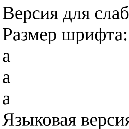
Версия для сла
Размер шрифта:
a
a
a
Языковая верси