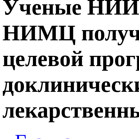
Ученые НИИФ
НИМЦ получи
целевой про
доклиническ
лекарственны