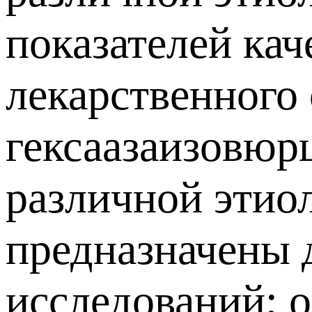
показателей кач
лекарственного
гексаазаизовюр
различной этио
предназначены 
исследований; 