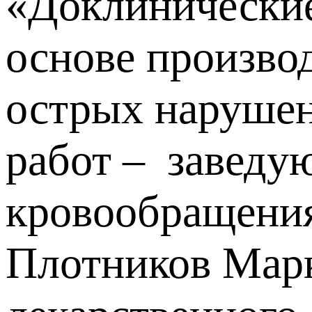
«Доклинические
основе производ
острых нарушен
работ – заведу
кровообращения
Плотников Марк