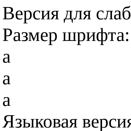
Версия для сла
Размер шрифта:
a
a
a
Языковая верси