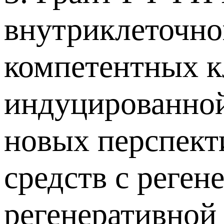
внутриклеточно
компетентных к
индуцированной
новых перспект
средств с реге
регенеративной