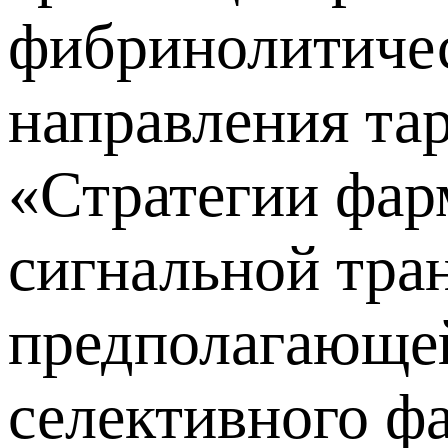
фибринолитическ
направления та
«Стратегии фар
сигнальной тра
предполагающей
селективного ф