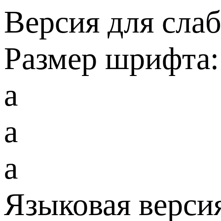
Версия для сла
Размер шрифта:
a
a
a
Языковая верси