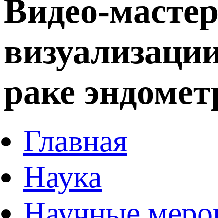
Видео-мастер
визуализаци
раке эндомет
Главная
Наука
Научные меро