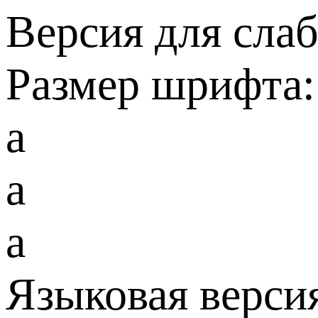
Версия для сла
Размер шрифта:
a
a
a
Языковая верси