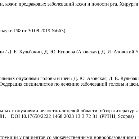
и, кожи; предраковых заболеваний кожи и полости рта. Хирург
ауки РФ от 30.08.2019 №663).
/ Д. Е. Кульбакин, Д. Ю. Егорова (Азовская), Д. И. Азовский // 
ьных опухолями головы и шеи / Д. Ю. Азовская, Д. Е. Кульбакин
ерация специалистов по лечению заболеваний головы и шеи. – 2
ых с опухолями челюстно-лицевой области: обзор литературы / Д
2-81. – DOI 10.17650/2222-1468-2023-13-3-72-81. (РИНЦ, Scopus)
трукций у пациентов со злокачественными новообразованиями чел