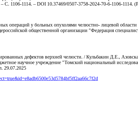
6. – С. 1106-1114. – DOI 10.37469/0507-3758-2024-70-6-1106-1114. 
х операций у больных опухолями челюстно- лицевой области / Д.
щероссийской общественной организации "Федерация специалисто
рованных дефектов верхней челюсти. / Кульбакин Д.Е., Азовская
бюджетное научное учреждение "Томский национальный исследов
. 29.07.2025
direct=true&id=e8adb6500e53d5784bf5ff2aa66c7f2d