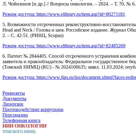
Л. Чойнзонов [и др.] // Вопросы онкологии. – 2024. – Т. 70, № 
Режим доступа:
https://www.elibrary.ru/item.asp?id=80271181
5. Возможности отсроченных реконструктивно-восстановительны
Head and Neck / Голова и шея. Российское издание. Журнал Об
2. – С. 42-51. (РИНЦ, Scopus)
Режим доступа:
https://www.elibrary.ru/item.asp?id=82485269
6. Патент № 2844405. Способ отсроченного устранения комбини
заявитель и правообладатель: Федеральное государственное 
(Томский НИМЦ) (RU) - № 2024106635; заявл. 11.03.2024; опубл
Режим доступа:
https://www.fips.ru/iiss/document.xhtml?faces-re
Реквизиты
Документы
Лицензии
Противодействие коррупции
Персоналии
Телефонная книга
НИИ ОНКОЛОГИИ
ТОМСКОГО НИМЦ