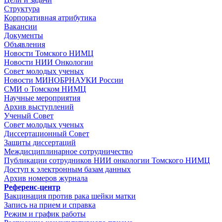
Структура
Корпоративная атрибутика
Вакансии
Документы
Объявления
Новости Томского НИМЦ
Новости НИИ Онкологии
Совет молодых ученых
Новости МИНОБРНАУКИ России
СМИ о Томском НИМЦ
Научные мероприятия
Архив выступлений
Ученый Совет
Совет молодых ученых
Диссертационный Совет
Защиты диссертаций
Междисциплинарное сотрудничество
Публикации сотрудников НИИ онкологии Томского НИМЦ
Доступ к электронным базам данных
Архив номеров журнала
Референс-центр
Вакцинация против рака шейки матки
Запись на прием и справка
Режим и график работы