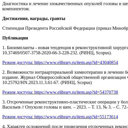
Диагностика и лечение злокачественных опухолей головы и ше
компонентом.
Достижения, награды, гранты
Стипендия Президента Российской Федерации (приказ Минобрн
Публикации
1. Биоимпланты - новая тенденция в реконструктивной хирургии 
10.37469/0507-3758-2020-66-3-228-232. (РИНЦ, Scopus).
Режим доступа:
https://www.elibrary.ru/item.asp?id=43040854
2. Возможности интраартериальной химиотерапии в лечении бол
издание. Журнал Общероссийской общественной организации Фед
10.25792/HN.2023.11.3.61-67. (РИНЦ, Scopus)
Режим доступа:
https://www.elibrary.ru/item.asp?id=54370738
3. Отсроченные реконструктивно-пластические операции у больн
Васильев // Опухоли головы и шеи. – 2023. – Т. 13, № 3. – С. 7
Режим доступа:
https://www.elibrary.ru/item.asp?id=55173614
4. Характер осложнений после проведения отсроченных реконс