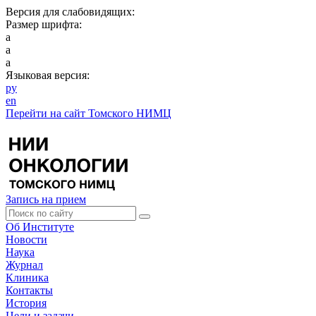
Версия для слабовидящих:
Размер шрифта:
a
a
a
Языковая версия:
ру
en
Перейти на сайт Томского НИМЦ
Запись на прием
Об Институте
Новости
Наука
Журнал
Клиника
Контакты
История
Цели и задачи