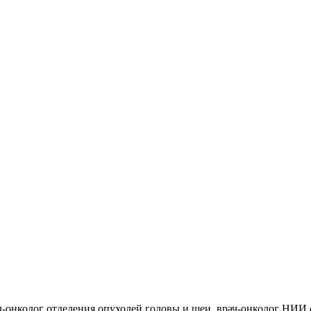
ач-онколог отделения опухолей головы и шеи, врач-онколог НИ