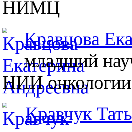
НИМЦ
Кравцова Ек
младший нау
НИИ онкологи
Кравчук Тат