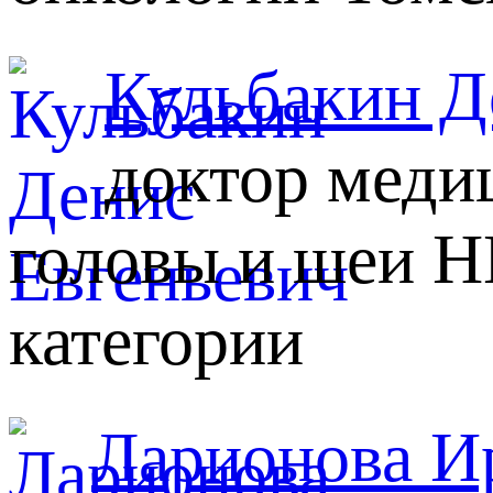
Кульбакин Д
доктор меди
головы и шеи 
категории
Ларионова И