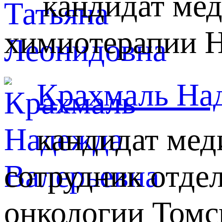
кандидат мед
химиотерапии 
Крахмаль На
кандидат мед
сотрудник отде
онкологии Том