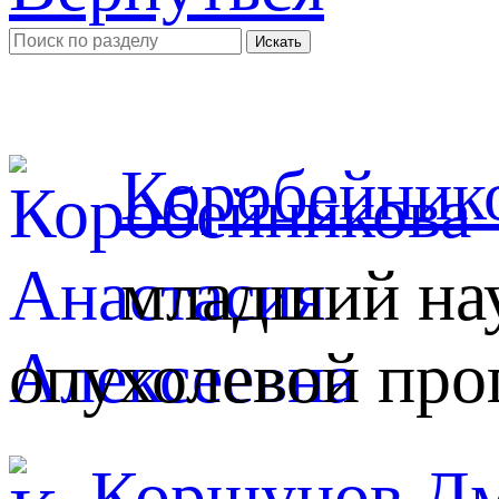
Коробейнико
младший на
опухолевой пр
Коршунов Дм