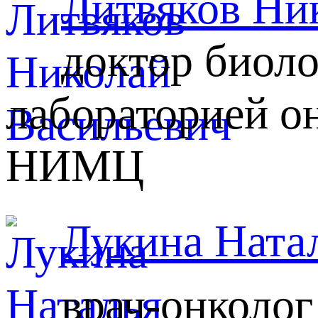
Литвяков Ни
доктор биол
лабораторией о
НИМЦ
Лукина Ната
врач-онколо