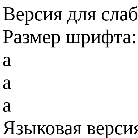
Версия для сла
Размер шрифта:
a
a
a
Языковая верси