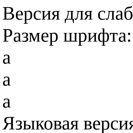
Версия для сла
Размер шрифта:
a
a
a
Языковая верси