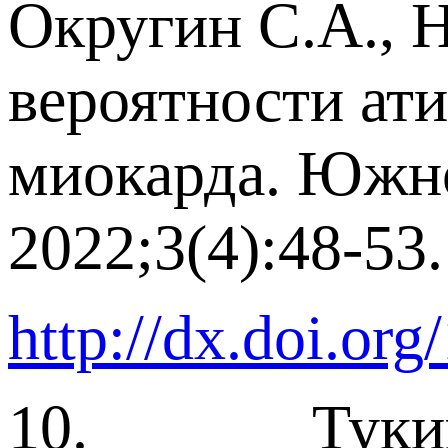
Округин С.А., 
вероятности ат
миокарда. Южно
2022;3(4):48-53.
http://dx.doi.or
10. Тукиш О.В