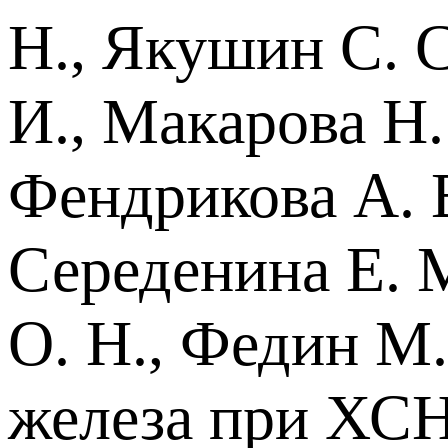
Н., Якушин С. С
И., Макарова Н.
Фендрикова А. В
Середенина Е. М
О. Н., Федин М
железа при ХСН