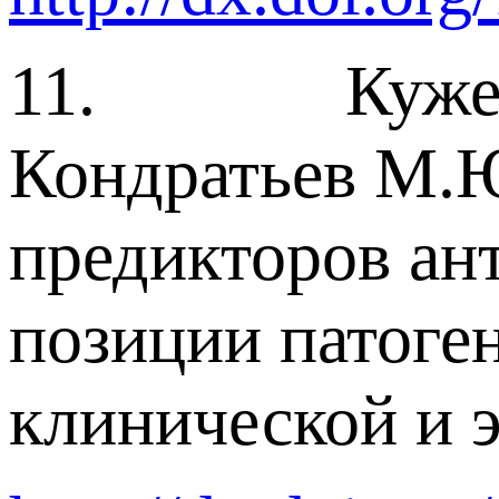
11. Кужелева 
Кондратьев М.Ю
предикторов ан
позиции патоге
клинической и 