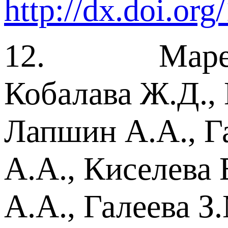
http://dx.doi.or
12. Мареев В
Кобалава Ж.Д., 
Лапшин А.А., Г
А.А., Киселева 
А.А., Галеева З