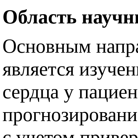
Область научн
Основным напра
является изуче
сердца у пацие
прогнозировани
с учетом приве