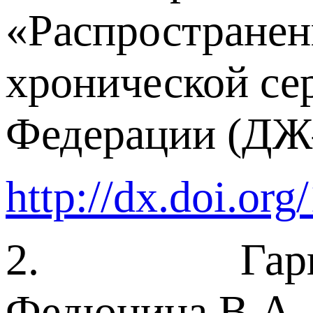
«Распространен
хронической се
Федерации (ДЖ–
http://dx.doi.or
2. Гарганеев
Федюнина В.А.,