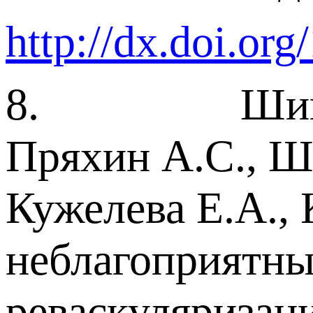
http://dx.doi.o
8. Шипулин В
Пряхин А.С., Ш
Кужелева Е.А.,
неблагоприятны
реваскуляризац