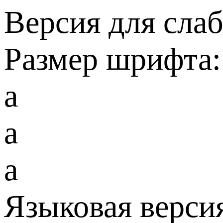
Версия для сла
Размер шрифта:
a
a
a
Языковая верси