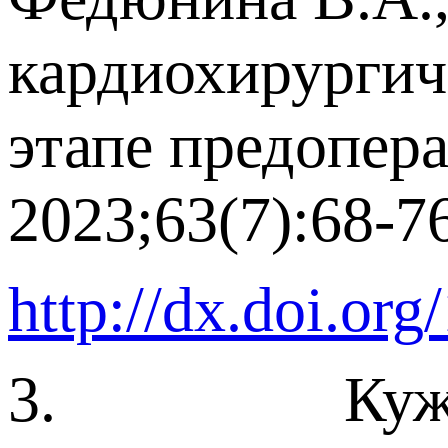
кардиохирургич
этапе предопер
2023;63(7):68-76
http://dx.doi.or
3. Кужелева 