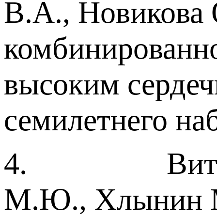
В.А., Новикова
комбинированно
высоким сердеч
семилетнего на
4. Витт К.Н.,
М.Ю., Хлынин М