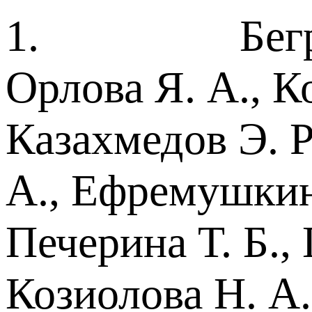
1. Беграмбек
Орлова Я. А., К
Казахмедов Э. Р
А., Ефремушкина
Печерина Т. Б., 
Козиолова Н. А.