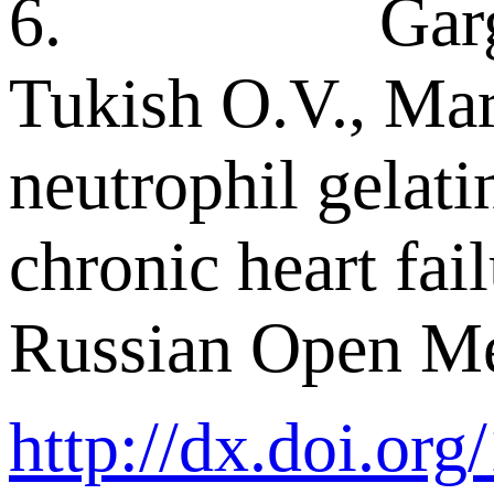
6. Garganeeva
Tukish O.V., Mar
neutrophil gelati
chronic heart fai
Russian Open Med
http://dx.doi.or