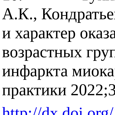
А.К., Кондрать
и характер ока
возрастных гру
инфаркта миока
практики 2022;3
http://dx.doi.or