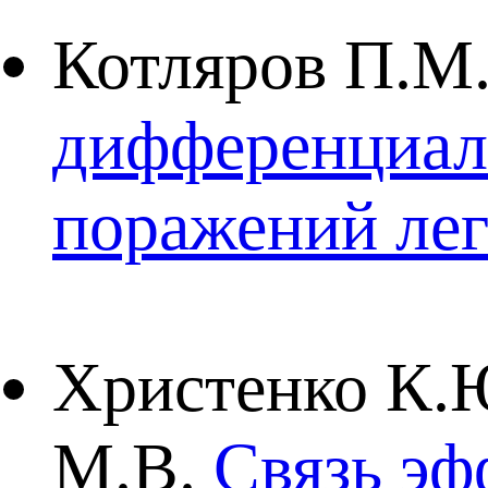
Котляров П.М.
дифференциал
поражений ле
Христенко К.Ю
М.В.
Связь эф