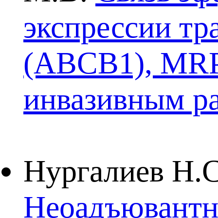
экспрессии тр
(ABCB1), MRP
инвазивным р
Нургалиев Н.С
Неоадъювантн