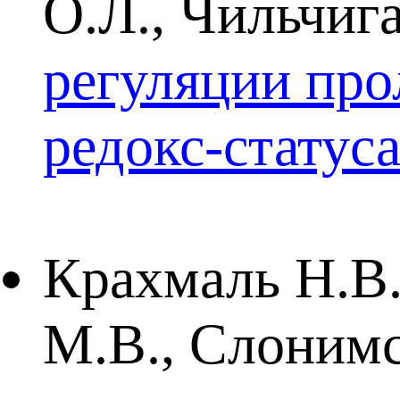
О.Л., Чильчиг
регуляции пр
редокс-статус
Крахмаль Н.В.
М.В., Слонимс