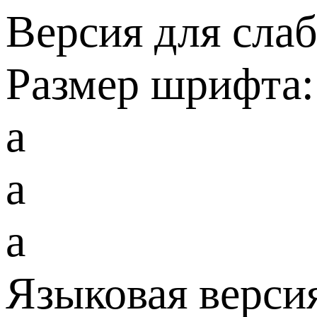
Версия для сла
Размер шрифта:
a
a
a
Языковая верси