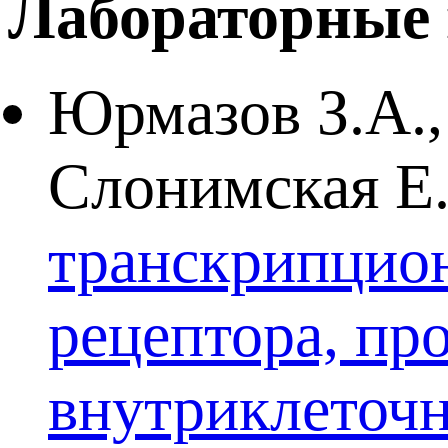
Лабораторные 
Юрмазов З.А.,
Слонимская Е
транскрипцион
рецептора, пр
внутриклеточ