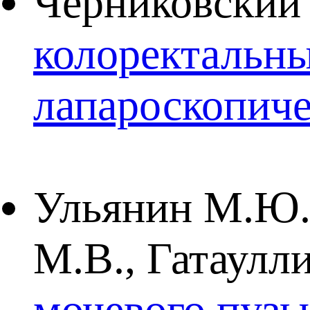
Черниковский
колоректальны
лапароскопиче
Ульянин М.Ю.,
М.В., Гатаулл
мочевого пузы