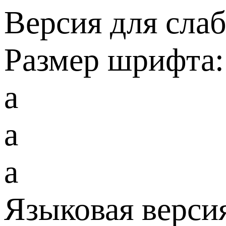
Версия для сла
Размер шрифта:
a
a
a
Языковая верси