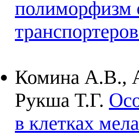
полиморфизм 
транспортеров
Комина А.В., 
Рукша Т.Г.
Осо
в клетках ме