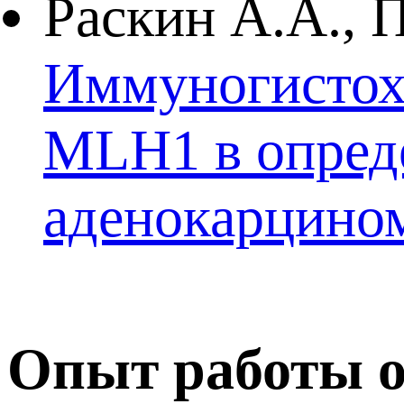
Раскин А.А., П
Иммуногистох
MLH1 в опреде
аденокарцино
Опыт работы о