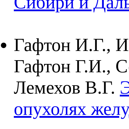
Сибири и Даль
Гафтон И.Г., И
Гафтон Г.И., 
Лемехов В.Г.
Э
опухолях желу