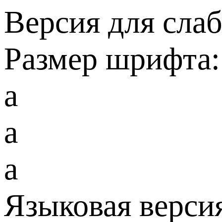
Версия для сла
Размер шрифта:
a
a
a
Языковая верси