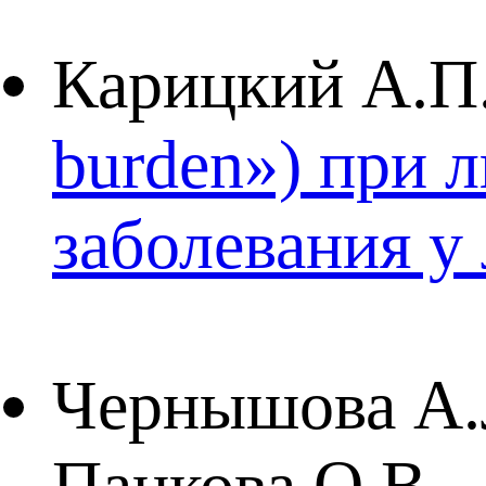
Карицкий А.П
burden») при 
заболевания у
Чернышова А.Л
Панкова О.В.