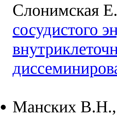
Слонимская Е
сосудистого э
внутриклеточн
диссеминиров
Манских В.Н.,