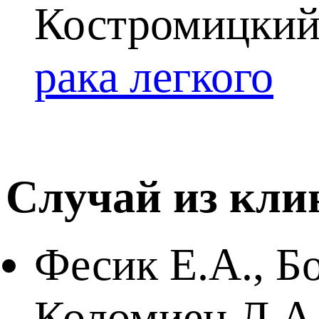
Костромицкий
рака легкого
Случай из кли
Фесик Е.А., Б
Коломиец Л.А