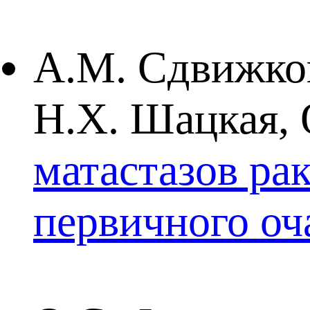
А.М. Сдвижков
Н.Х. Шацкая,
матастазов ра
первичного оч