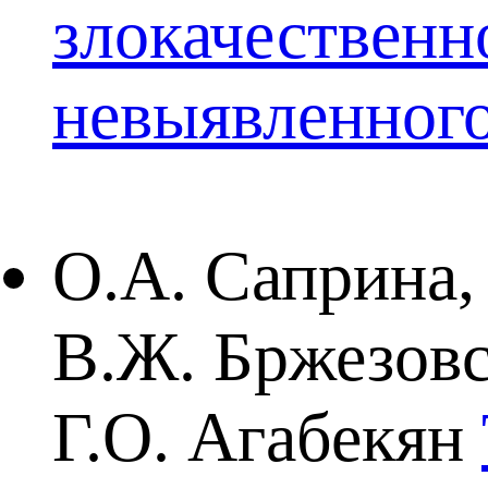
злокачественн
невыявленного
О.А. Саприна, 
В.Ж. Бржезовс
Г.О. Агабекян