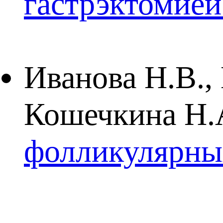
гастрэктомией
Иванова Н.В.,
Кошечкина Н.А
фолликулярны