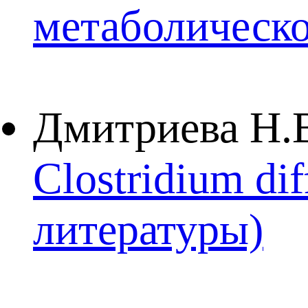
метаболическ
Дмитриева Н.В
Clostridium di
литературы)