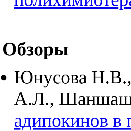
Обзоры
Юнусова Н.В.,
А.Л., Шаншаш
адипокинов в 