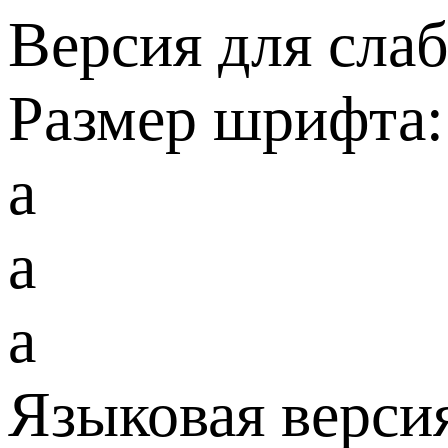
Версия для сла
Размер шрифта:
a
a
a
Языковая верси